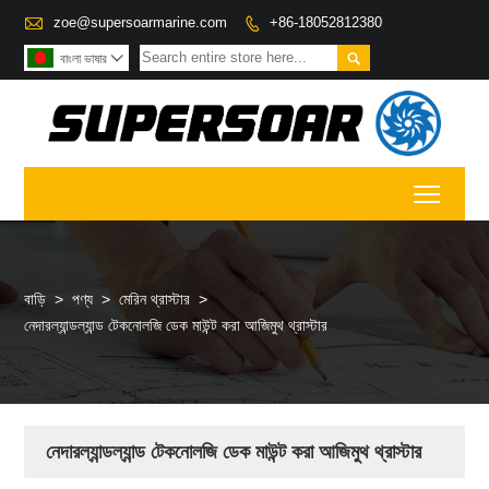

zoe@supersoarmarine.com
+86-18052812380


বাংলা ভাষার

Toggl
বাড়ি
>
পণ্য
>
মেরিন থ্রাস্টার
>
নেদারল্যান্ডল্যান্ড টেকনোলজি ডেক মাউন্ট করা আজিমুথ থ্রাস্টার
নেদারল্যান্ডল্যান্ড টেকনোলজি ডেক মাউন্ট করা আজিমুথ থ্রাস্টার