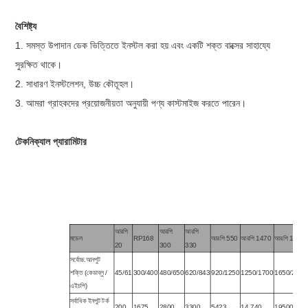
বৈশিষ্ট্য
1. সমস্ত উপাদান ডেক ভিত্তিতে ইনস্টল করা হয় এবং একটি শক্ত বাক্সের সাহায্যে
সুরক্ষিত থাকে।
2. সাধারণ ইনস্টলেশন, উচ্চ কৌতূহল।
3. আমরা গ্রাহকদের প্রয়োজনীয়তা অনুযায়ী পণ্য কাস্টমাইজ করতে পারেন।
টেকনিক্যাল প্যারামিটার
আরপি
আরপি
আরপি
মডেল
RP168
আরপি 550
আরপি 1470
আরপি 1950
20
300
330
সর্বোচ্চ.আনপুট
শক্তি (কেডাব্লু /
45/61
300/400
480/650
620/843
920/1250
1250/1700
1650/2244
এইচপি)
সর্বাধিক ইনপুট টর্ক
200
1675
2800
3300
5423
14,740
19500