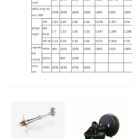
এনএম
সর্বাধিক ইনপুট গতি
2300
2000
1800
1800
1800
1000
1000
আর / মিনিট
আমি
1.93
3.46
3.96
4.04
5.059
3.257
3.58
হ্রাসকৃত
আমি
1.7
1.53
1.63
1.53
1.647
1.286
1.286
অনুপাত
উপরের
আমি কম
1.13
2.26
2.43
2.64
3.071
2.533
2.79
প্রোপেলার
সর্বাধিক
500
1150
1550
1500
1800
2100
2300
দিয়া
নূন্যতম।
900
1250
(এমএম)
পালের
সর্বাধিক
2250
4250
4750
5000
দৈর্ঘ্য
নূন্যতম।
350
1400
1750
1700
2600
2800
3000
(মিমি)
ওজন
(incl.প্রোপেলার
65
1370
2100
2800
5820
11000
16,500
এবং তেল সাথী
মিনিটে) কেজি