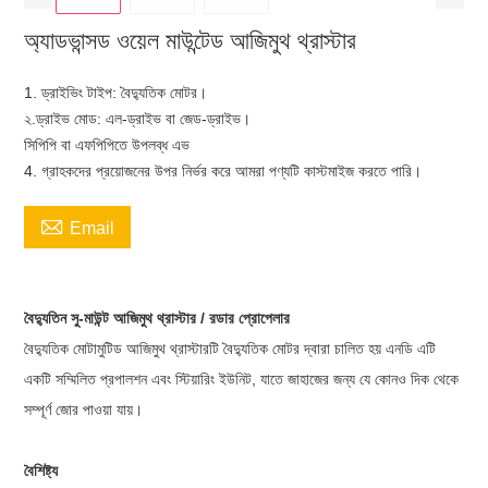
অ্যাডভান্সড ওয়েল মাউন্টেড আজিমুথ থ্রাস্টার
1. ড্রাইভিং টাইপ: বৈদ্যুতিক মোটর।
২.ড্রাইভ মোড: এল-ড্রাইভ বা জেড-ড্রাইভ।
সিপিপি বা এফপিপিতে উপলব্ধ এভ
4. গ্রাহকদের প্রয়োজনের উপর নির্ভর করে আমরা পণ্যটি কাস্টমাইজ করতে পারি।

Email
বৈদ্যুতিন সু-মাউন্ট আজিমুথ থ্রাস্টার / রডার প্রোপেলার
বৈদ্যুতিক মোটামুটিড আজিমুথ থ্রাস্টারটি বৈদ্যুতিক মোটর দ্বারা চালিত হয় এনডি এটি
একটি সম্মিলিত প্রপালশন এবং স্টিয়ারিং ইউনিট, যাতে জাহাজের জন্য যে কোনও দিক থেকে
সম্পূর্ণ জোর পাওয়া যায়।
বৈশিষ্ট্য