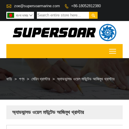

zoe@supersoarmarine.com
+86-18052812380


বাংলা ভাষার

Toggl
বাড়ি
>
পণ্য
>
মেরিন থ্রাস্টার
>
অ্যাডভান্সড ওয়েল মাউন্টেড আজিমুথ থ্রাস্টার
অ্যাডভান্সড ওয়েল মাউন্টেড আজিমুথ থ্রাস্টার