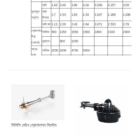
আমি
1.93
3.46
3.96
4.04
5.059
3.257
3.58
হ্রাসকৃত
আমি
1.7
1.53
1.63
1.53
1.647
1.286
1.286
অনুপাত
উপরের
আমি কম
1.13
2.26
2.43
2.64
3.071
2.533
2.79
প্রোপেলার
সর্বাধিক
500
1150
1550
1500
1800
2100
2300
দিয়া
নূন্যতম।
900
1250
(এমএম)
পালের
সর্বাধিক
2250
4250
4750
5000
দৈর্ঘ্য
নূন্যতম।
350
1400
1750
1700
2600
2800
3000
(মিমি)
ওজন
(incl.প্রোপেলার
65
1370
2100
2800
5820
11000
16,500
এবং তেল সাথী
মিনিটে) কেজি
সিপিপি মেইন প্রোপালশন সিস্টেম