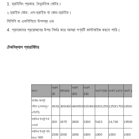
1. ড্রাইভিং প্রকার: বৈদ্যুতিক মোটর।
২.ড্রাইভ মোড: এল-ড্রাইভ বা জেড-ড্রাইভ।
সিপিপি বা এফপিপিতে উপলব্ধ এভ
4. গ্রাহকদের প্রয়োজনের উপর নির্ভর করে আমরা পণ্যটি কাস্টমাইজ করতে পারি।
টেকনিক্যাল প্যারামিটার
আরপি
আরপি
আরপি
মডেল
RP168
আরপি 550
আরপি 1470
আরপি 1950
20
300
330
সর্বোচ্চ.আনপুট
শক্তি (কেডাব্লু /
45/61
300/400
480/650
620/843
920/1250
1250/1700
1650/2244
এইচপি)
সর্বাধিক ইনপুট টর্ক
200
1675
2800
3300
5423
14,740
19500
এনএম
সর্বাধিক ইনপুট গতি
2300
2000
1800
1800
1800
1000
1000
আর / মিনিট