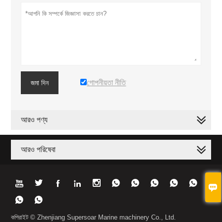
গোপনীয়তা নীতি
জমা দিন
আরও পণ্য
আরও পরিষেবা













কপিরাইট © Zhenjiang Supersoar Marine machinery Co., Ltd.