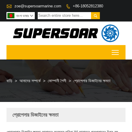

zoe@supersoarmarine.com
+86-18052812380


বাংলা ভাষার

Toggl
বাড়ি
>
আমাদের সম্পর্কে
>
কোম্পানী শৈলী
>
প্রোপেলার ডিজাইনের ক্ষমতা
প্রোপেলার ডিজাইনের ক্ষমতা
প্রোপেলার ডিজাইন ক্ষমতা আমাদের অন্যতম সুবিধা W আমাদের প্রপেলারের উপর বহু