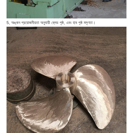
5, অঙ্কন প্রয়োজনীয়তা অনুযায়ী ব্লেড পৃষ্ঠ, এবং হাব পৃষ্ঠ মসৃণতা।