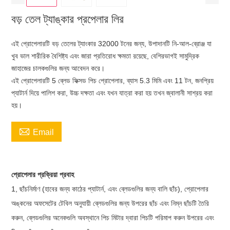
বড় তেল ট্যাঙ্কার প্রপেলার লির
এই প্রোপেলারটি বড় তেলের ট্যাংকার 32000 টনের জন্য, উপাদানটি নি-আল-ব্রোঞ্জ যা
খুব ভাল শারীরিক বৈশিষ্ট্য এবং জারা প্রতিরোধ ক্ষমতা রয়েছে, বেশিরভাগই সামুদ্রিক
জাহাজের চালকগুলির জন্য আবেদন করে।
এই প্রোপেলারটি 5 ব্লেড ফিক্সড পিচ প্রোপেলার, ব্যাস 5.3 মিমি এবং 11 টন, জনপ্রিয়
প্যাটার্ন দিয়ে পালিশ করা, উচ্চ দক্ষতা এবং যখন যাত্রা করা হয় তখন জ্বালানী সাশ্রয় করা
হয়।

Email
প্রোপেলার প্রক্রিয়া প্রবাহ
1, ছাঁচনির্মাণ (হাবের জন্য কাঠের প্যাটার্ন, এবং ব্লেডগুলির জন্য বালি ছাঁচ), প্রোপেলার
অঙ্কনের অফসেটের টেবিল অনুযায়ী ব্লেডগুলির জন্য উপরের ছাঁচ এবং নিম্ন ছাঁচটি তৈরি
করুন, ব্লেডগুলির অনেকগুলি অবস্থানে পিচ মিটার দ্বারা পিচটি পরিমাপ করুন উপরের এবং