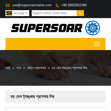

zoe@supersoarmarine.com
+86-18052812380


বাংলা ভাষার

Toggl
বাড়ি
>
পণ্য
>
মেরিন প্রোপেলার
>
বড় তেল ট্যাঙ্কার প্রপেলার লির
বড় তেল ট্যাঙ্কার প্রপেলার লির