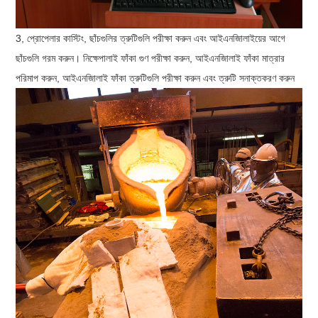
3, প্রোপেলার কাস্টিং, ছাঁচগুলির ত্রুটিগুলি পরীক্ষা করুন এবং আইএনজিালাইয়ের আগে
ছাঁচগুলি গরম করুন। নিক্ষেপালাই ফাঁকা গুণ পরীক্ষা করুন, আইএনজিালাই ফাঁকা মাত্রার
পরিমাপ করুন, আইএনজিালাই ফাঁকা ত্রুটিগুলি পরীক্ষা করুন এবং ত্রুটি সনাক্তকরণ করুন