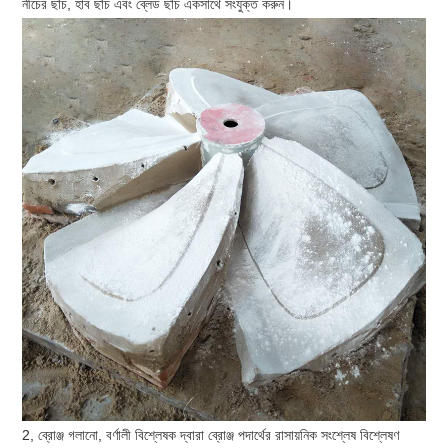
নীচের ছাঁচ, হাব ছাঁচ এবং ব্লেড ছাঁচ একসাথে সংযুক্ত করুন।
2, ব্রোঞ্জ গলানো, বর্ণালী বিশ্লেষক দ্বারা ব্রোঞ্জ পদার্থের রাসায়নিক সংশ্লেষ বিশ্লেষণ